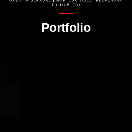
QUENTIN SERRURE | MONTEUR VIDÉO INDÉPENDAN
Monteur Vidéo Indépendant (Lille, France)
T (LILLE, FR)
Portfolio
Mon profil Freelance :
https://www.malt.fr/profile/quentinserrure