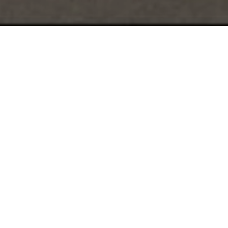
Client
: ABRIMMO
Agence/Producteur
:
Pix Me Up
Compétences
: Montage
Logiciel
: Premiere Pro