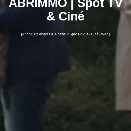
ABRIMMO | Spot TV
& Ciné
Mon profil Freelance :
https://www.malt.fr/profile/quentinserrure
[ Abriplus "Services à la carte" // Spot TV 25s - Ciné - Web ]