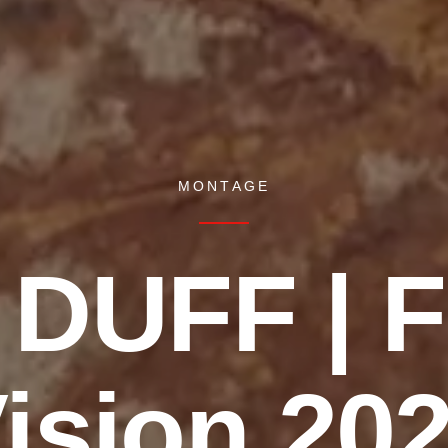
MONTAGE
 DUFF | F
il Freelance :
ww.malt.fr/profile/quentinserr
ision 20