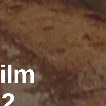
ilm
22