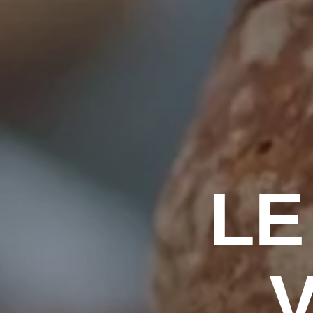
LE
Quentin Serrure
Mon prof
Entrepreneur individuel –
https://w
V
Monteur Vidéo Indépendant (Lille,
ure
France)